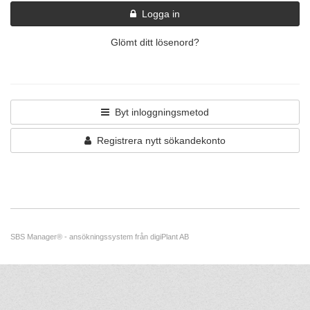
Logga in
Glömt ditt lösenord?
Byt inloggningsmetod
Registrera nytt sökandekonto
SBS Manager®
-
ansökningssystem
från
digiPlant AB